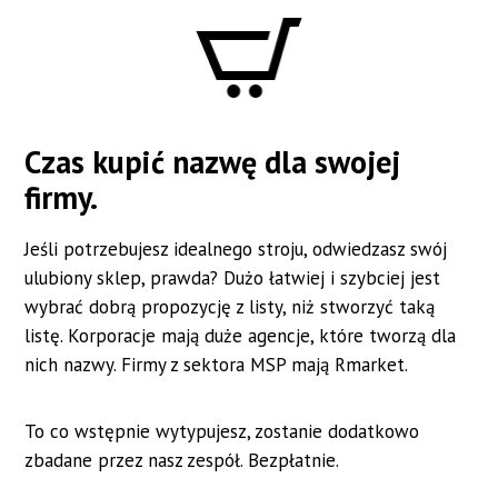
#nazwa dla agencji marketingowej
#nazwa dla cukierni
#nazwa dla kwiaciarni
#nazwa dla komisu samochodowego
#nazwa dla firmy kosmetycznej
Czas kupić nazwę dla swojej
#nazwa dla firmy handlowej
#nazwa dla hotelu
firmy.
#nazwa dla warsztatu samochodowego
Jeśli potrzebujesz idealnego stroju, odwiedzasz swój
#nazwa dla firmy meblarskiej
#nazwa dla gabinetu
ulubiony sklep, prawda? Dużo łatwiej i szybciej jest
wybrać dobrą propozycję z listy, niż stworzyć taką
#nazwa dla firmy usługowej
listę. Korporacje mają duże agencje, które tworzą dla
#nazwa dla firmy odzieżowej
nich nazwy. Firmy z sektora MSP mają Rmarket.
#nazwa dla firmy elektrycznej
To co wstępnie wytypujesz, zostanie dodatkowo
#nazwa dla firmy projektującej wnętrza
zbadane przez nasz zespół. Bezpłatnie.
#nazwa dla biura podróży