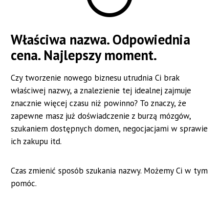
#nazwa dla restauracji
#nazwa dla firmy konstrukcyjnej
Właściwa nazwa. Odpowiednia
cena. Najlepszy moment.
#nazwa dla lokalu gastronomicznego
#nazwa dla kawiarni
Czy tworzenie nowego biznesu utrudnia Ci brak
#nazwa dla firmy informatycznej
właściwej nazwy, a znalezienie tej idealnej zajmuje
znacznie więcej czasu niż powinno? To znaczy, że
#nazwa dla biura rachunkowego
#nazwa dla sklepu
zapewne masz już doświadczenie z burzą mózgów,
#nazwa dla studia fitness
szukaniem dostępnych domen, negocjacjami w sprawie
ich zakupu itd.
#nazwa dla firmy programistycznej
#nazwa dla firmy budowlanej
Czas zmienić sposób szukania nazwy. Możemy Ci w tym
pomóc.
#nazwa dla studia graficznego
#nazwa dla firmy ogrodniczej