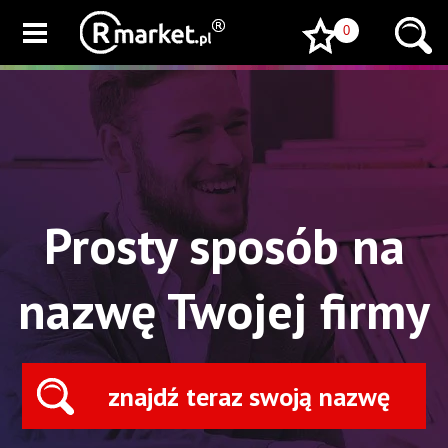
//
//
//
0
Prosty sposób na
nazwę Twojej firmy
znajdź teraz swoją nazwę