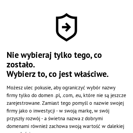
#nazwa dla szkoły językowej
#nazwa dla produktu fmcg
#nazwa dla firmy ubezpieczeniowej
#nazwa dla zakładu stolarskiego
Nie wybieraj tylko tego, co
#nazwa dla firmy medycznej
zostało.
#nazwa dla salonu fryzjerskiego
Wybierz to, co jest właściwe.
Możesz ulec pokusie, aby ograniczyć wybór nazwy
firmy tylko do domen .pl, .com, .eu, które nie są jeszcze
zarejestrowane. Zamiast tego pomyśl o nazwie swojej
firmy jako o inwestycji - w swoją markę, w swój
przyszły rozwój - a świetna nazwa z dobrymi
domenami również zachowa swoją wartość w dalekiej