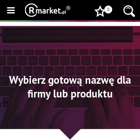
//
//
//
0
Wybierz gotową nazwę dla
firmy lub produktu